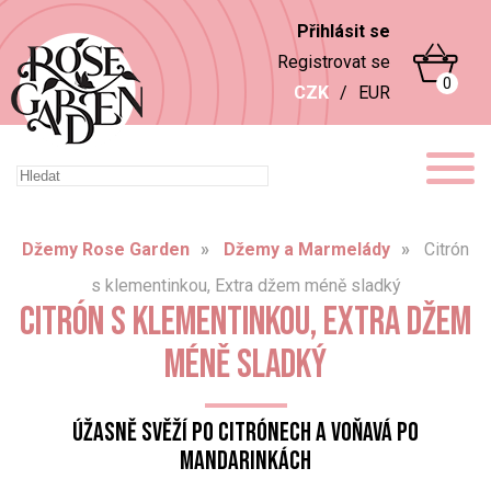
Přihlásit se
Registrovat se
0
CZK
/
EUR
Džemy Rose Garden
Džemy a Marmelády
Citrón
s klementinkou, Extra džem méně sladký
CITRÓN S KLEMENTINKOU, EXTRA DŽEM
MÉNĚ SLADKÝ
Úžasně svěží po citrónech a voňavá po
mandarinkách