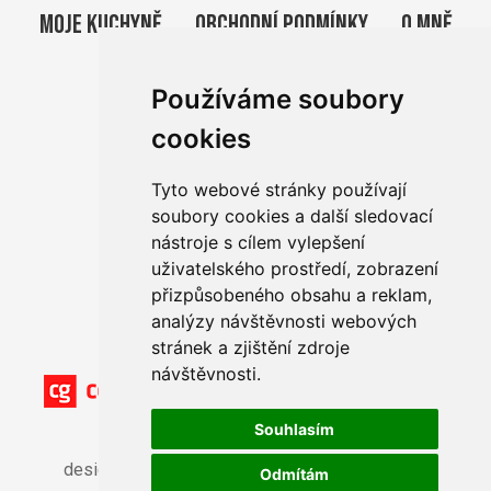
MOJE KUCHYNĚ
OBCHODNÍ PODMÍNKY
O MNĚ
KONTAKT
BLOG
PRO FIRMY
Používáme soubory
cookies
Tyto webové stránky používají
soubory cookies a další sledovací
nástroje s cílem vylepšení
uživatelského prostředí, zobrazení
přizpůsobeného obsahu a reklam,
analýzy návštěvnosti webových
stránek a zjištění zdroje
návštěvnosti.
Souhlasím
Privacy policy
GDPR
Sitemap
design by
cocoon
, photos by Kateřina Přibylová
Odmítám